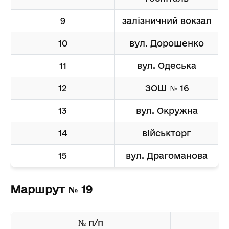
9
залізничний вокзал
10
вул. Дорошенко
11
вул. Одеська
12
ЗОШ № 16
13
вул. Окружна
14
військторг
15
вул. Драгоманова
Маршрут № 19
№ п/п
на