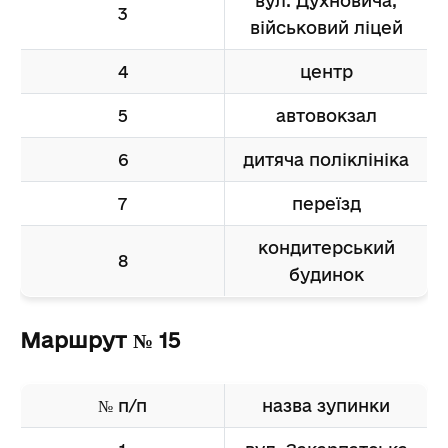
вул. Духновича,
3
військовий ліцей
4
центр
5
автовокзал
6
дитяча поліклініка
7
переїзд
кондитерський
8
будинок
Маршрут № 15
№ п/п
назва зупинки