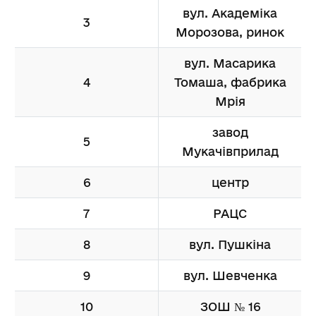
вул. Академіка
3
Морозова, ринок
вул. Масарика
4
Томаша, фабрика
Мрія
завод
5
Мукачівприлад
6
центр
7
РАЦС
8
вул. Пушкіна
9
вул. Шевченка
10
ЗОШ № 16