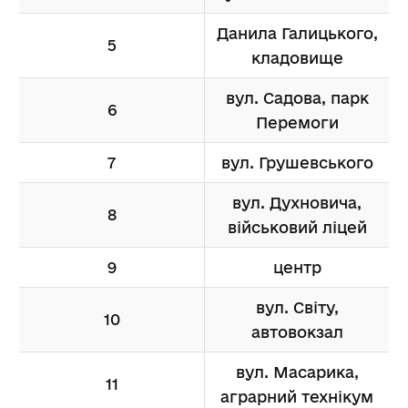
Данила Галицького,
5
кладовище
вул. Садова, парк
6
Перемоги
7
вул. Грушевського
вул. Духновича,
8
військовий ліцей
9
центр
вул. Світу,
10
автовокзал
вул. Масарика,
11
аграрний технікум