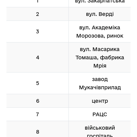
1
вул. Закарпатська
2
вул. Верді
вул. Академіка
3
Морозова, ринок
вул. Масарика
4
Томаша, фабрика
Мрія
завод
5
Мукачівприлад
6
центр
7
РАЦС
військовий
8
госпіталь