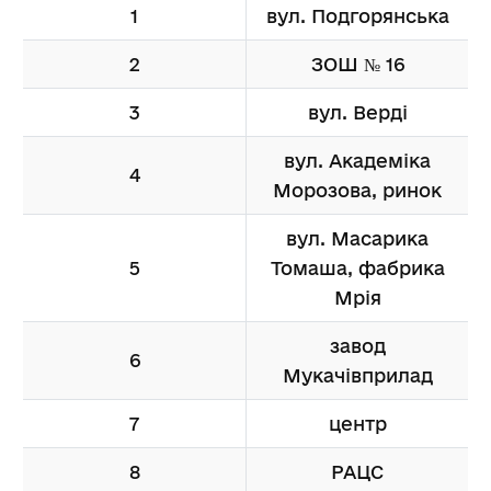
1
вул. Подгорянська
2
ЗОШ № 16
3
вул. Верді
вул. Академіка
4
Морозова, ринок
вул. Масарика
5
Томаша, фабрика
Мрія
завод
6
Мукачівприлад
7
центр
8
РАЦС