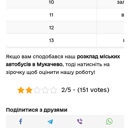
10
залі
11
ву
12
в
13
ву
Якщо вам сподобався наш
розклад міських
автобусів в Мукачево
, тоді натисніть на
зірочку щоб оцінити нашу роботу!
2/5 - (151 votes)
Поділитися з друзями