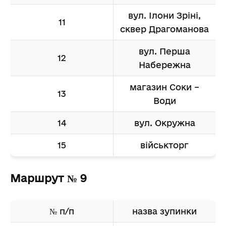
вул. Ілони Зріні,
11
сквер Драгоманова
вул. Перша
12
Набережна
магазин Соки –
13
Води
14
вул. Окружна
15
військторг
Маршрут № 9
№ п/п
назва зупинки