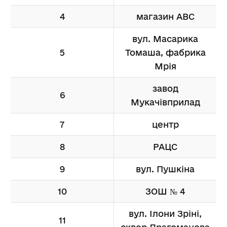
4
магазин АВС
вул. Масарика
5
Томаша, фабрика
Мрія
завод
6
Мукачівприлад
7
центр
8
РАЦС
9
вул. Пушкіна
10
ЗОШ № 4
вул. Ілони Зріні,
11