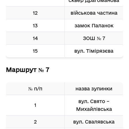
сквер Драгоманова
12
військова частина
13
замок Паланок
14
ЗОШ № 7
15
вул. Тімірязєва
Маршрут № 7
№ п/п
назва зупинки
вул. Свято –
1
Михайлівська
2
вул. Свалявська